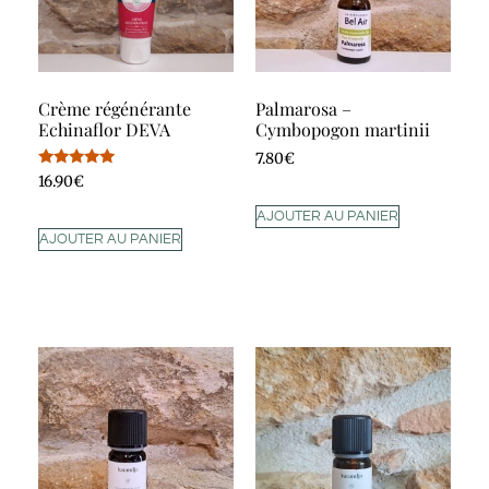
Crème régénérante
Palmarosa –
Echinaflor DEVA
Cymbopogon martinii
7.80
€
Note
16.90
€
5.00
sur 5
AJOUTER AU PANIER
AJOUTER AU PANIER