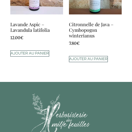
Lavande Aspic –
Citronnelle de Java –
Lavandula latifolia
Cymbopogon
winterianus
12.00
€
7.80
€
AJOUTER AU PANIER
AJOUTER AU PANIER