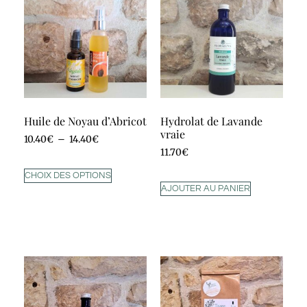
Huile de Noyau d’Abricot
Hydrolat de Lavande
vraie
10.40
€
–
14.40
€
11.70
€
CHOIX DES OPTIONS
AJOUTER AU PANIER