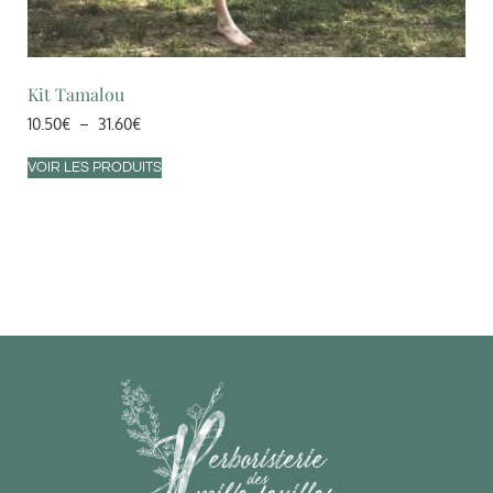
Kit Tamalou
10.50
€
–
31.60
€
VOIR LES PRODUITS