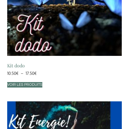
Kit dodo
10.50
€
–
17.50
€
VOIR LES PRODUITS