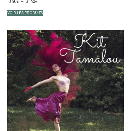
10.50
€
–
31.60
€
VOIR LES PRODUITS