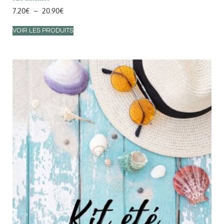
7.20
€
–
20.90
€
VOIR LES PRODUITS