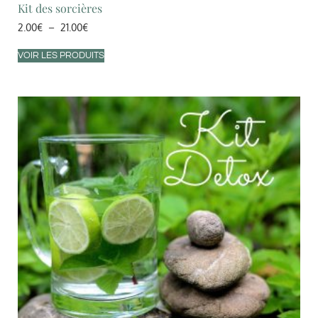
Kit des sorcières
2.00
€
–
21.00
€
VOIR LES PRODUITS