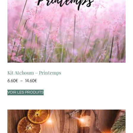
Kit Atchoum – Printemps
6.60
€
–
14.60
€
VOIR LES PRODUITS