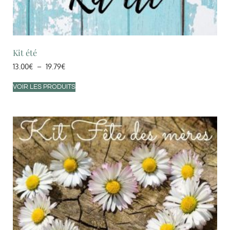
Kit été
13.00
€
–
19.79
€
VOIR LES PRODUITS