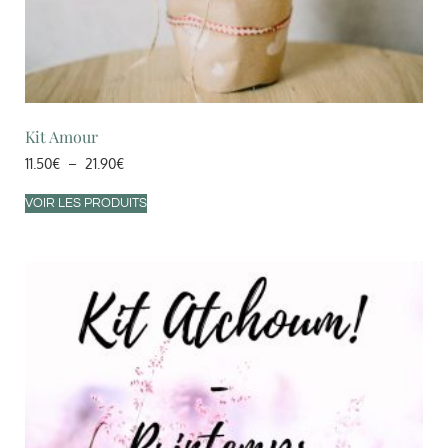
Kit Amour
11.50
€
–
21.90
€
VOIR LES PRODUITS