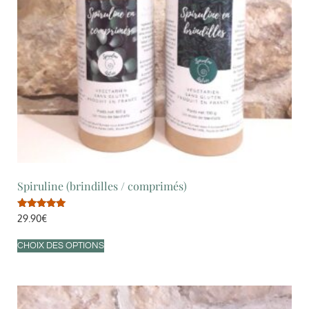
Spiruline (brindilles / comprimés)
Note
29.90
€
5.00
sur 5
CHOIX DES OPTIONS