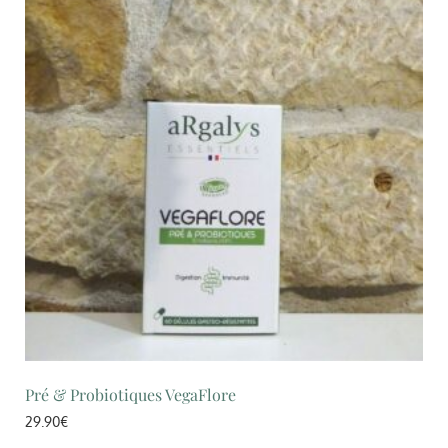
Pré & Probiotiques VegaFlore
29.90
€