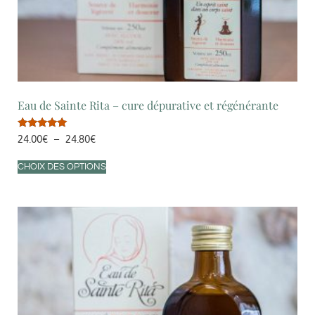
Eau de Sainte Rita – cure dépurative et régénérante
Note
24.00
€
–
24.80
€
5.00
sur 5
CHOIX DES OPTIONS