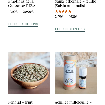
Emotions de la
Sauge officinale – feuille
Grossesse DEVA
(Salvia officinalis)
14.10
€
–
20.90
€
Note
2.45
€
–
9.80
€
5.00
sur 5
CHOIX DES OPTIONS
CHOIX DES OPTIONS
Fenouil – fruit
Achillée millefeuille –