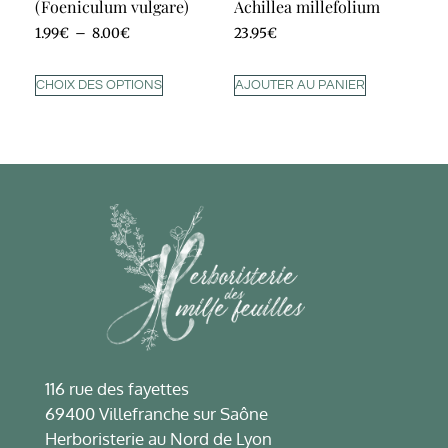
(Foeniculum vulgare)
Achillea millefolium
1.99
€
–
8.00
€
23.95
€
CHOIX DES OPTIONS
AJOUTER AU PANIER
116 rue des fayettes
69400 Villefranche sur Saône
Herboristerie au Nord de Lyon