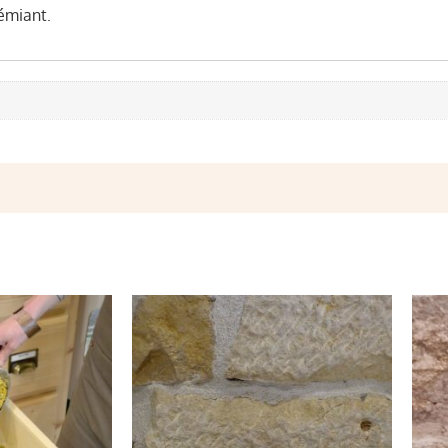
émiant.