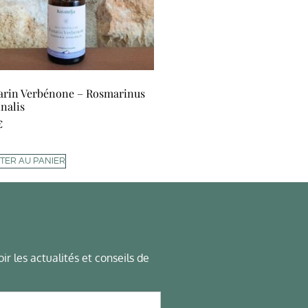
rin Verbénone – Rosmarinus
inalis
€
TER AU PANIER
ir les actualités et conseils de