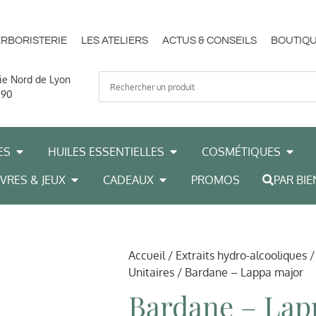
ERBORISTERIE
LES ATELIERS
ACTUS & CONSEILS
BOUTIQU
ie Nord de Lyon
 90
ES
HUILES ESSENTIELLES
COSMÉTIQUES
IVRES & JEUX
CADEAUX
PROMOS
PAR BIE
Accueil
/
Extraits hydro-alcooliques
Unitaires
/ Bardane – Lappa major
Bardane – Lap