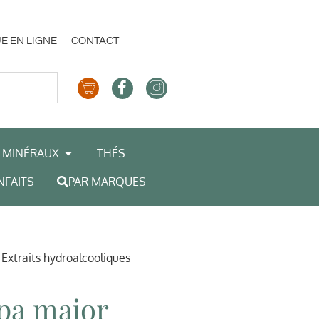
E EN LIGNE
CONTACT
MINÉRAUX
THÉS
NFAITS
PAR MARQUES
/
Extraits hydroalcooliques
pa major