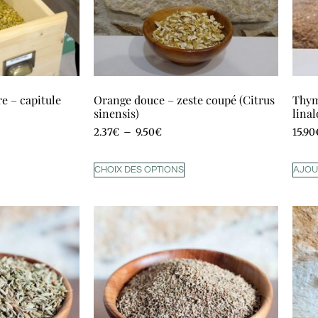
e – capitule
Orange douce – zeste coupé (Citrus
Thym
sinensis)
lina
2.37
€
–
9.50
€
15.90
CHOIX DES OPTIONS
AJOU