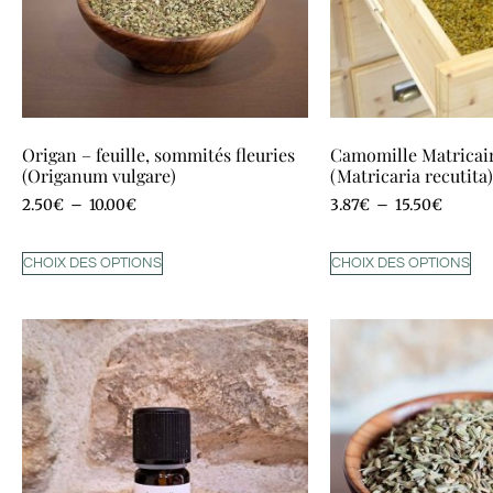
Origan – feuille, sommités fleuries
Camomille Matricair
(Origanum vulgare)
(Matricaria recutita)
2.50
€
–
10.00
€
3.87
€
–
15.50
€
CHOIX DES OPTIONS
CHOIX DES OPTIONS