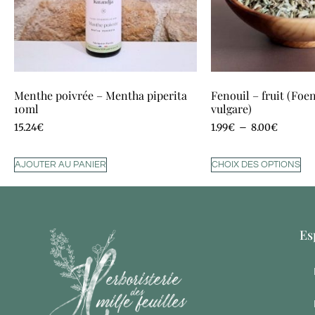
Menthe poivrée – Mentha piperita
Fenouil – fruit (Fo
10ml
vulgare)
15.24
€
1.99
€
–
8.00
€
AJOUTER AU PANIER
CHOIX DES OPTIONS
Es