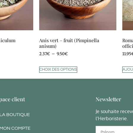
eniculum
Anis vert – fruit (Pimpinella
Roma
anisum)
offic
2.37
€
–
9.50
€
11.95
CHOIX DES OPTIONS
AJOU
pace client
Newsletter
Je souhaite recevo
LA BOUTIQUE
l’Herboristerie.
MON COMPTE