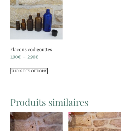
Flacons codigouttes
1.00
€
–
2.90
€
CHOIX DES OPTIONS
Produits similaires