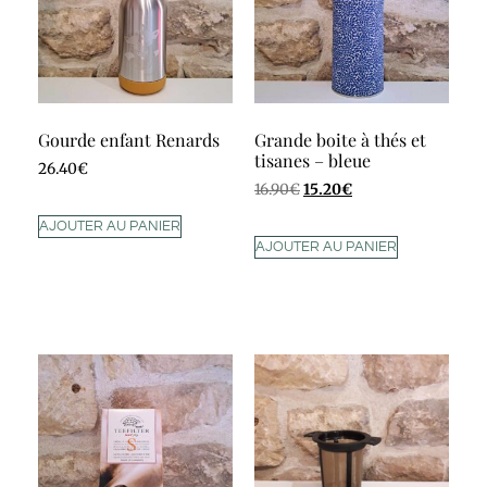
Gourde enfant Renards
Grande boite à thés et
tisanes – bleue
26.40
€
16.90
€
15.20
€
AJOUTER AU PANIER
AJOUTER AU PANIER