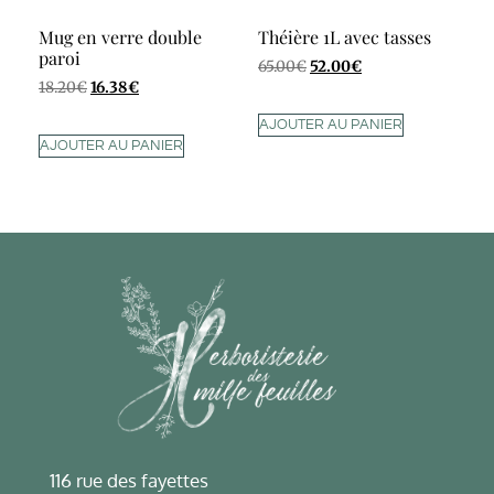
Mug en verre double
Théière 1L avec tasses
paroi
65.00
€
52.00
€
18.20
€
16.38
€
AJOUTER AU PANIER
AJOUTER AU PANIER
116 rue des fayettes