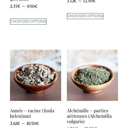
3.12
€
–
12.50
€
2.37
€
–
9.50
€
CHOIX DES OPTIONS
CHOIX DES OPTIONS
Aunée – racine (Inula
Alchémille – parties
helenium)
aériennes (Alchemilla
vulgaris)
2.62
€
–
10.50
€