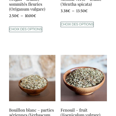
sommités fleuries
(Mentha spicata)
(Origanum vulgare)
3.38
€
–
13.50
€
2.50
€
–
10.00
€
CHOIX DES OPTIONS
CHOIX DES OPTIONS
Bouillon blanc – parties
Fenouil – fruit
aériennes (Verbascum
(Foeniculum vulgare)