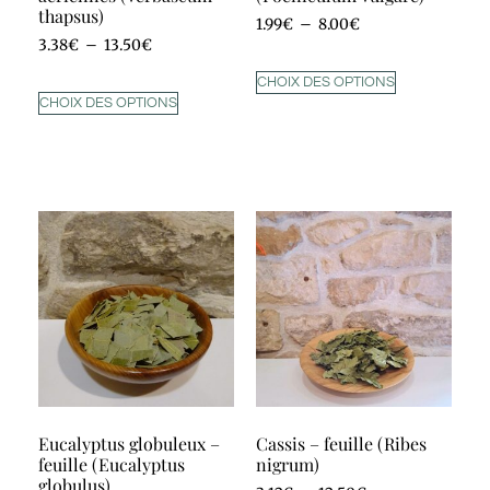
thapsus)
1.99
€
–
8.00
€
3.38
€
–
13.50
€
CHOIX DES OPTIONS
CHOIX DES OPTIONS
Eucalyptus globuleux –
Cassis – feuille (Ribes
feuille (Eucalyptus
nigrum)
globulus)