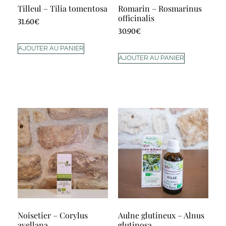
Tilleul – Tilia tomentosa
Romarin – Rosmarinus
officinalis
31.60
€
30.90
€
AJOUTER AU PANIER
AJOUTER AU PANIER
Noisetier – Corylus
Aulne glutineux – Alnus
avellana
glutinosa