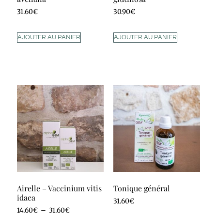
31.60
€
30.90
€
AJOUTER AU PANIER
AJOUTER AU PANIER
Airelle – Vaccinium vitis
Tonique général
idaea
31.60
€
14.60
€
–
31.60
€