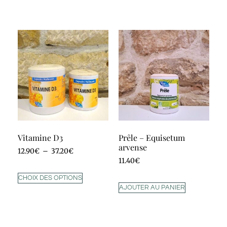
Vitamine D3
Prêle – Equisetum
arvense
12.90
€
–
37.20
€
11.40
€
CHOIX DES OPTIONS
AJOUTER AU PANIER