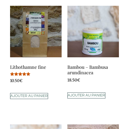
Lithothamne fine
Bambou – Bambusa
arundinacea
Note
18.50
€
10.50
€
5.00
sur 5
AJOUTER AU PANIER
AJOUTER AU PANIER