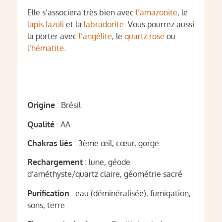
Elle s’associera très bien avec
l’amazonite
, le
lapis lazuli
et la
labradorite
. Vous pourrez aussi
la porter avec
l’angélite
, le
quartz rose
ou
l’hématite
.
Origine
: Brésil
Qualité
: AA
Chakras liés
: 3ème œil, cœur, gorge
Rechargement
: lune, géode
d’améthyste/quartz claire, géométrie sacré
Purification
: eau (déminéralisée), fumigation,
sons, terre