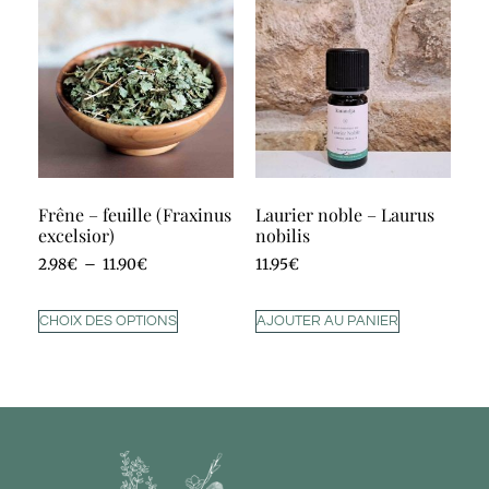
Frêne – feuille (Fraxinus
Laurier noble – Laurus
excelsior)
nobilis
2.98
€
–
11.90
€
11.95
€
CHOIX DES OPTIONS
AJOUTER AU PANIER