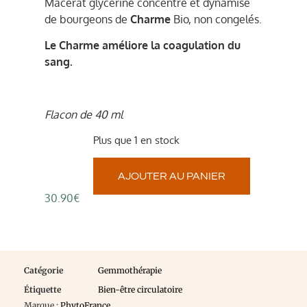
Macérat glycériné concentré et dynamisé
de bourgeons de
Charme
Bio, non congelés.
Le Charme améliore la coagulation du
sang.
Flacon de 40 ml
Plus que 1 en stock
AJOUTER AU PANIER
30.90
€
Catégorie
Gemmothérapie
Étiquette
Bien-être circulatoire
Marque :
PhytoFrance