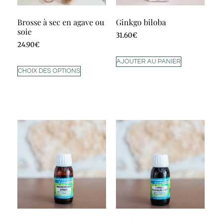
Brosse à sec en agave ou
Ginkgo biloba
soie
31.60
€
24.90
€
AJOUTER AU PANIER
CHOIX DES OPTIONS