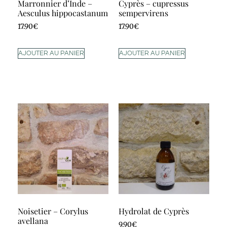
Marronnier d’Inde –
Cyprès – cupressus
Aesculus hippocastanum
sempervirens
17.90
€
17.90
€
AJOUTER AU PANIER
AJOUTER AU PANIER
Noisetier – Corylus
Hydrolat de Cyprès
avellana
9.90
€