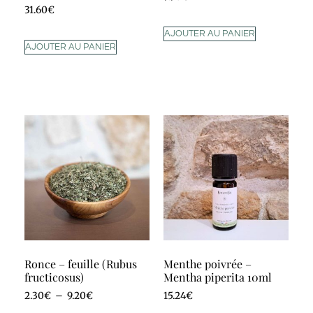
31.60
€
AJOUTER AU PANIER
AJOUTER AU PANIER
Ronce – feuille (Rubus
Menthe poivrée –
fructicosus)
Mentha piperita 10ml
2.30
€
–
9.20
€
15.24
€