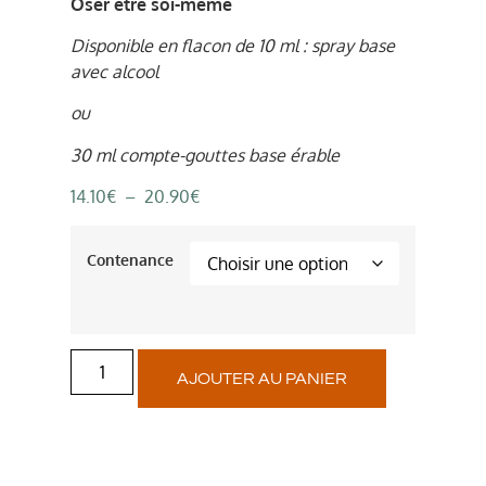
Oser être soi-même
Disponible en flacon de 10 ml : spray base
avec alcool
ou
30 ml compte-gouttes base érable
14.10
€
–
20.90
€
Contenance
AJOUTER AU PANIER