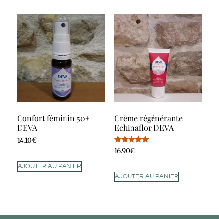
Confort féminin 50+
Crème régénérante
DEVA
Echinaflor DEVA
14.10
€
Note
16.90
€
5.00
sur 5
AJOUTER AU PANIER
AJOUTER AU PANIER