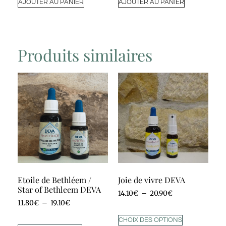
AJOUTER AU PANIER
AJOUTER AU PANIER
Produits similaires
Etoile de Bethléem /
Joie de vivre DEVA
Star of Bethleem DEVA
14.10
€
–
20.90
€
11.80
€
–
19.10
€
CHOIX DES OPTIONS