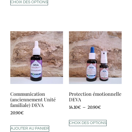
CHOIX DES OPTIONS
Communication
Protection émotionnelle
(anciennement Unité
DEVA
familiale) DEVA
14.10
€
–
20.90
€
20.90
€
CHOIX DES OPTIONS
AJOUTER AU PANIER