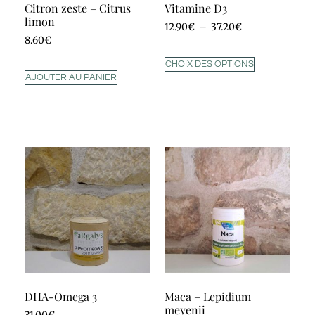
Citron zeste – Citrus
Vitamine D3
limon
12.90
€
–
37.20
€
8.60
€
CHOIX DES OPTIONS
AJOUTER AU PANIER
DHA-Omega 3
Maca – Lepidium
meyenii