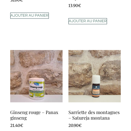
31.00
€
13.90
€
AJOUTER AU PANIER
AJOUTER AU PANIER
Ginseng rouge – Panax
Sarriette des montagnes
ginseng
– Satureja montana
21.40
€
20.90
€