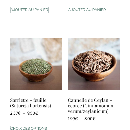
AJOUTER AU PANIER
AJOUTER AU PANIER
Sarriette – feuille
Cannelle de Ceylan –
(Satureja hortensis)
écorce (Cinnamomum
verum/zeylanicum)
2.37
€
–
9.50
€
1.99
€
–
8.00
€
CHOIX DES OPTIONS