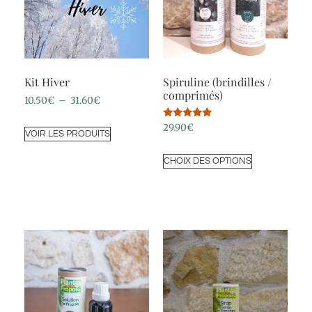
Kit Hiver
Spiruline (brindilles /
comprimés)
10.50
€
–
31.60
€
Note
29.90
€
VOIR LES PRODUITS
5.00
sur 5
CHOIX DES OPTIONS