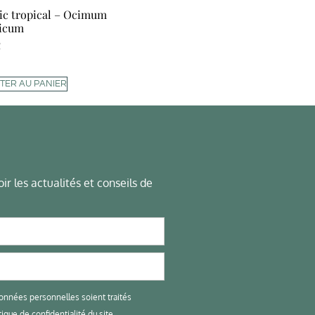
lic tropical – Ocimum
licum
€
TER AU PANIER
ir les actualités et conseils de
onnées personnelles soient traités
ique de confidentialité du site.