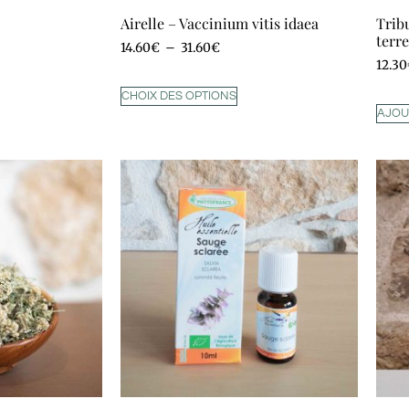
Airelle – Vaccinium vitis idaea
Trib
terre
14.60
€
–
31.60
€
12.30
CHOIX DES OPTIONS
AJOU