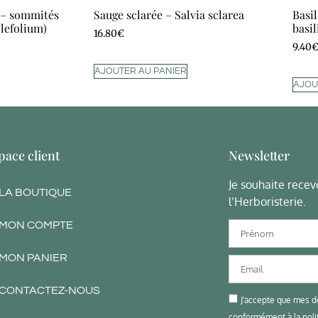
e – sommités
Sauge sclarée – Salvia sclarea
Basi
llefolium)
basi
16.80
€
9.40
AJOUTER AU PANIER
AJOU
pace client
Newsletter
Je souhaite recevo
LA BOUTIQUE
l’Herboristerie.
MON COMPTE
MON PANIER
CONTACTEZ-NOUS
J'accepte que mes d
conformément à la polit