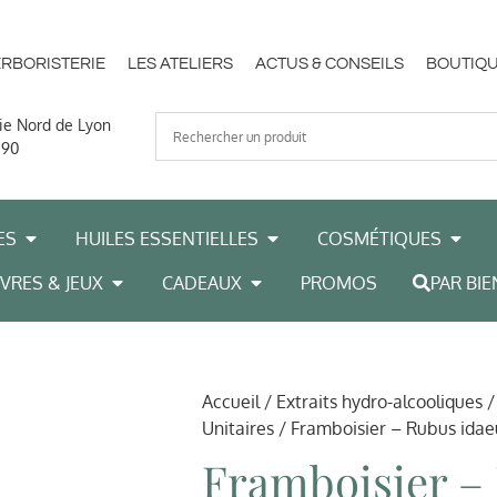
ERBORISTERIE
LES ATELIERS
ACTUS & CONSEILS
BOUTIQU
ie Nord de Lyon
 90
ES
HUILES ESSENTIELLES
COSMÉTIQUES
IVRES & JEUX
CADEAUX
PROMOS
PAR BIE
Accueil
/
Extraits hydro-alcooliques
Unitaires
/ Framboisier – Rubus idae
Framboisier –