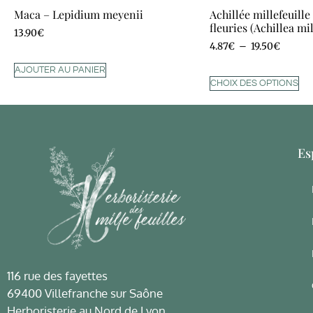
Maca – Lepidium meyenii
Achillée millefeuill
fleuries (Achillea mi
13.90
€
4.87
€
–
19.50
€
AJOUTER AU PANIER
CHOIX DES OPTIONS
Es
116 rue des fayettes
69400 Villefranche sur Saône
Herboristerie au Nord de Lyon