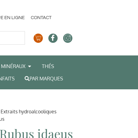
E EN LIGNE
CONTACT
MINÉRAUX
THÉS
NFAITS
PAR MARQUES
/
Extraits hydroalcooliques
us
 Rubus idaeus