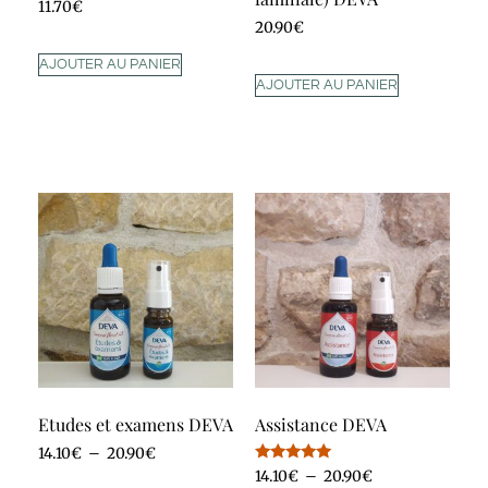
11.70
€
20.90
€
AJOUTER AU PANIER
AJOUTER AU PANIER
Etudes et examens DEVA
Assistance DEVA
14.10
€
–
20.90
€
Note
14.10
€
–
20.90
€
5.00