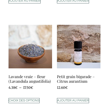
AJOUTER AU PANIER
AJOUTER AU PANIER
Lavande vraie – fleur
Petit grain bigarade –
(Lavandula angustifolia)
Citrus aurantium
4.38
€
–
17.50
€
12.60
€
CHOIX DES OPTIONS
AJOUTER AU PANIER