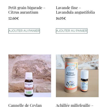
Petit grain bigarade –
Lavande fine –
Citrus aurantium
Lavandula angustifolia
12.60
€
14.05
€
AJOUTER AU PANIER
AJOUTER AU PANIER
Cannelle de Ceylan
Achillée millefeuille –