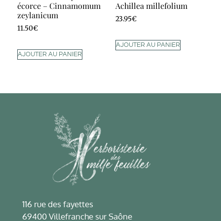
écorce – Cinnamomum
Achillea millefolium
zeylanicum
23.95
€
11.50
€
AJOUTER AU PANIER
AJOUTER AU PANIER
116 rue des fayettes
69400 Villefranche sur Saône