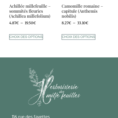
Achillée millefeuille –
Camomille romaine –
sommités fleuries
capitule (Anthemis
(Achillea millefolium)
nobilis)
4.87
€
–
19.50
€
8.27
€
–
33.10
€
CHOIX DES OPTIONS
CHOIX DES OPTIONS
116 rue des fayettes