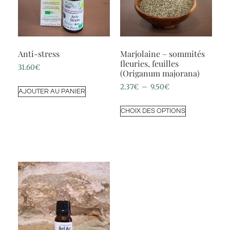
Anti-stress
Marjolaine – sommités
fleuries, feuilles
31.60
€
(Origanum majorana)
2.37
€
–
9.50
€
AJOUTER AU PANIER
CHOIX DES OPTIONS