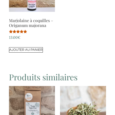
Marjolaine à coquilles –
Origanum majorana
Note
13.00
€
5.00
sur 5
AJOUTER AU PANIER
Produits similaires