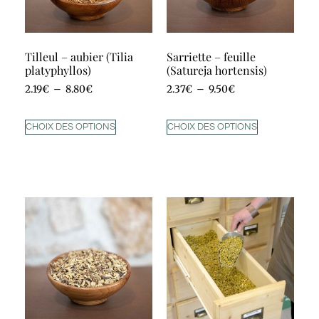
Tilleul – aubier (Tilia
Sarriette – feuille
platyphyllos)
(Satureja hortensis)
2.19
€
–
8.80
€
2.37
€
–
9.50
€
CHOIX DES OPTIONS
CHOIX DES OPTIONS