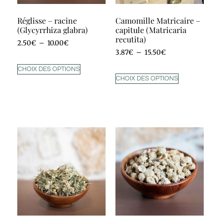
Réglisse – racine
Camomille Matricaire –
(Glycyrrhiza glabra)
capitule (Matricaria
recutita)
2.50
€
–
10.00
€
3.87
€
–
15.50
€
CHOIX DES OPTIONS
CHOIX DES OPTIONS