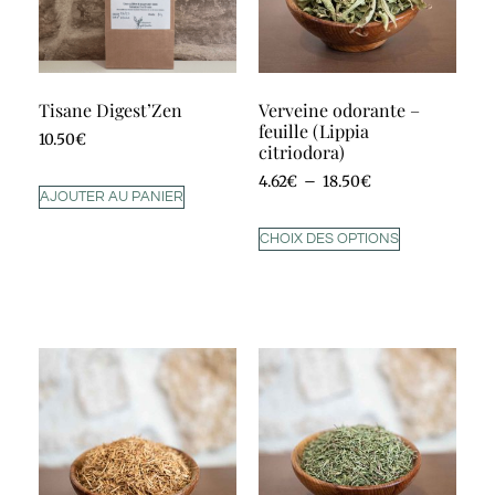
Tisane Digest’Zen
Verveine odorante –
feuille (Lippia
10.50
€
citriodora)
4.62
€
–
18.50
€
AJOUTER AU PANIER
CHOIX DES OPTIONS