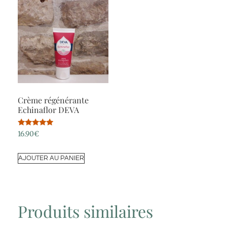
Crème régénérante
Echinaflor DEVA
Note
16.90
€
5.00
sur 5
AJOUTER AU PANIER
Produits similaires