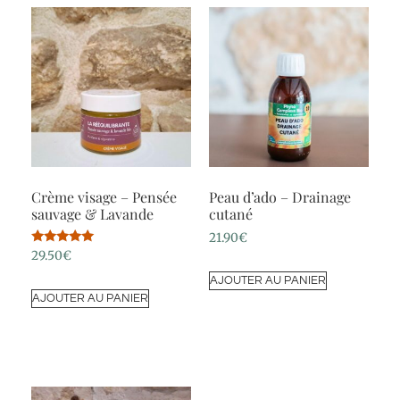
Crème visage – Pensée
Peau d’ado – Drainage
sauvage & Lavande
cutané
21.90
€
Note
29.50
€
5.00
sur 5
AJOUTER AU PANIER
AJOUTER AU PANIER