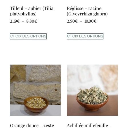
Tilleul – aubier (Tilia
Réglisse – racine
platyphyllos)
(Glycyrrhiza glabra)
2.19
€
–
8.80
€
2.50
€
–
10.00
€
CHOIX DES OPTIONS
CHOIX DES OPTIONS
Orange douce – zeste
Achillée millefeuille –