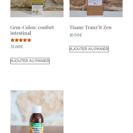
Gem-Colon: confort
Tisane Tranz’it Zen
intestinal
10.50
€
Note
31.60
€
AJOUTER AU PANIER
5.00
sur 5
AJOUTER AU PANIER