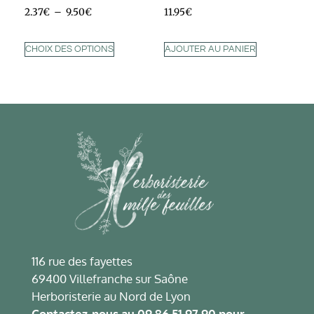
2.37
€
–
9.50
€
11.95
€
CHOIX DES OPTIONS
AJOUTER AU PANIER
116 rue des fayettes
69400 Villefranche sur Saône
Herboristerie au Nord de Lyon
Contactez-nous au
09 86 51 97 90
pour