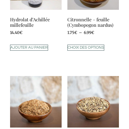
Hydrolat d’Achillée
Citronnelle – feuille
millefeuille
(Cymbopogon nardus)
14.40
€
1.75
€
–
6.99
€
AJOUTER AU PANIER
CHOIX DES OPTIONS