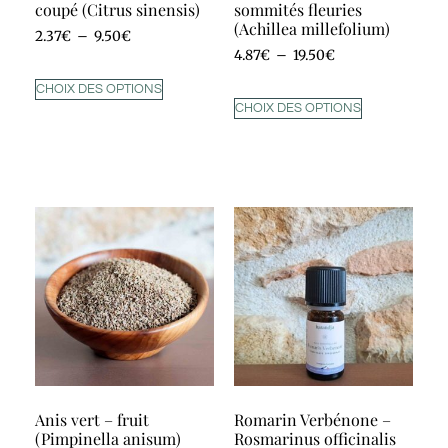
coupé (Citrus sinensis)
sommités fleuries
(Achillea millefolium)
2.37
€
–
9.50
€
4.87
€
–
19.50
€
CHOIX DES OPTIONS
CHOIX DES OPTIONS
Anis vert – fruit
Romarin Verbénone –
(Pimpinella anisum)
Rosmarinus officinalis