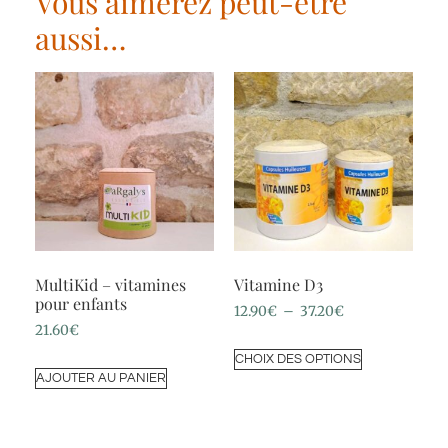
Vous aimerez peut-être
aussi…
MultiKid – vitamines
Vitamine D3
pour enfants
12.90
€
–
37.20
€
21.60
€
CHOIX DES OPTIONS
AJOUTER AU PANIER