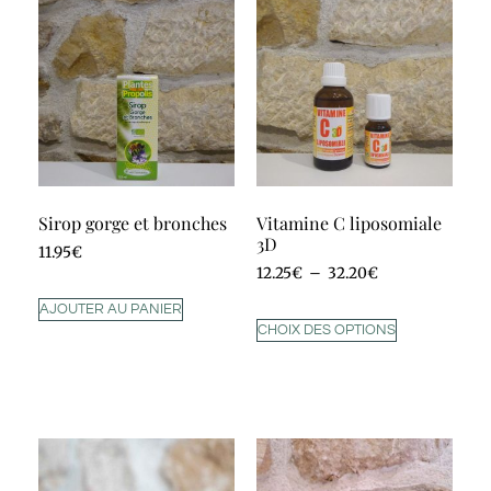
Sirop gorge et bronches
Vitamine C liposomiale
3D
11.95
€
12.25
€
–
32.20
€
AJOUTER AU PANIER
CHOIX DES OPTIONS