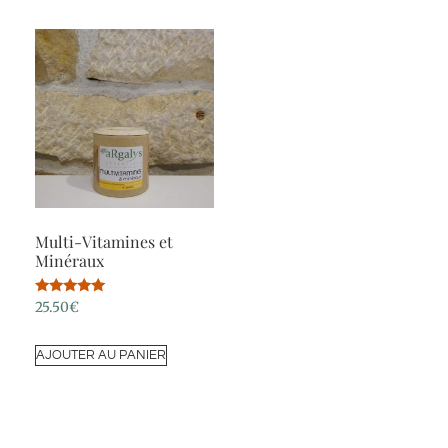
Multi-Vitamines et
Minéraux
Note
25.50
€
5.00
sur 5
AJOUTER AU PANIER