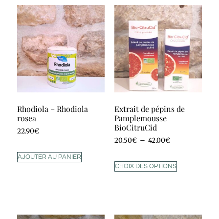
Rhodiola – Rhodiola
Extrait de pépins de
rosea
Pamplemousse
BioCitruCid
22.90
€
20.50
€
–
42.00
€
AJOUTER AU PANIER
CHOIX DES OPTIONS