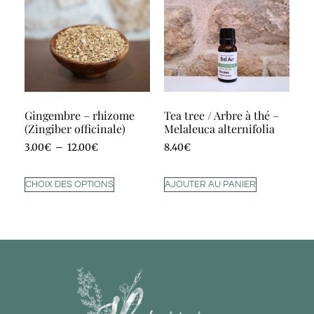
Gingembre – rhizome
Tea tree / Arbre à thé –
(Zingiber officinale)
Melaleuca alternifolia
3.00
€
–
12.00
€
8.40
€
CHOIX DES OPTIONS
AJOUTER AU PANIER