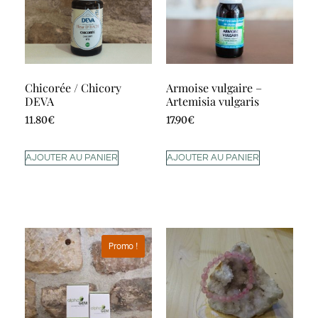
Chicorée / Chicory
Armoise vulgaire –
DEVA
Artemisia vulgaris
11.80
€
17.90
€
AJOUTER AU PANIER
AJOUTER AU PANIER
Promo !