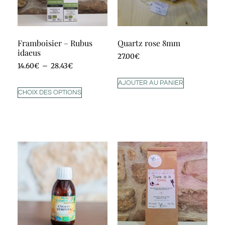
Framboisier – Rubus
Quartz rose 8mm
idaeus
27.00
€
14.60
€
–
28.43
€
AJOUTER AU PANIER
CHOIX DES OPTIONS