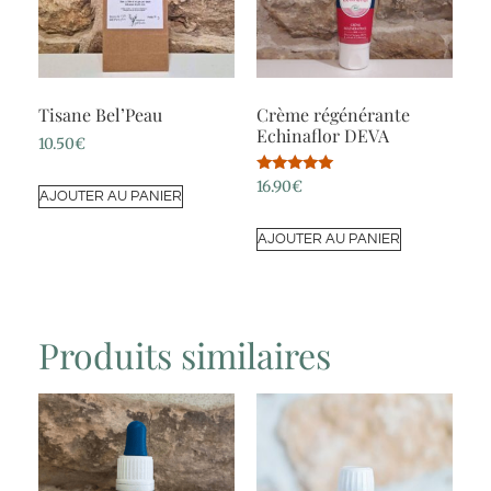
Tisane Bel’Peau
Crème régénérante
Echinaflor DEVA
10.50
€
Note
16.90
€
AJOUTER AU PANIER
5.00
sur 5
AJOUTER AU PANIER
Produits similaires