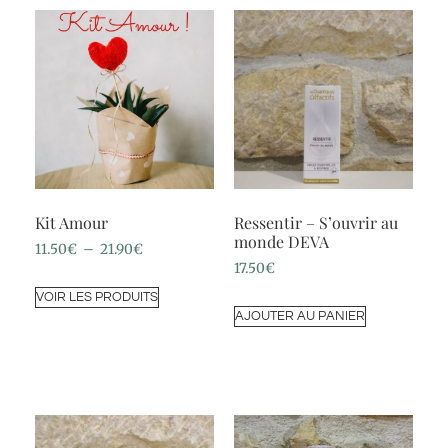
Kit Amour
Ressentir – S’ouvrir au
monde DEVA
11.50
€
–
21.90
€
17.50
€
VOIR LES PRODUITS
AJOUTER AU PANIER