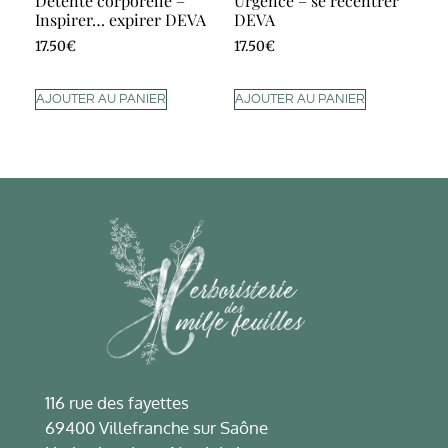
Détente corporelle –
Urgence – se recentrer
Inspirer… expirer DEVA
DEVA
17.50
€
17.50
€
AJOUTER AU PANIER
AJOUTER AU PANIER
116 rue des fayettes
69400 Villefranche sur Saône