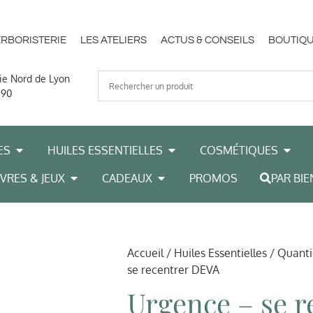
ERBORISTERIE
LES ATELIERS
ACTUS & CONSEILS
BOUTIQU
ie Nord de Lyon
 90
ES
HUILES ESSENTIELLES
COSMÉTIQUES
IVRES & JEUX
CADEAUX
PROMOS
PAR BIE
Accueil
/
Huiles Essentielles
/
Quanti
se recentrer DEVA
Urgence – se r