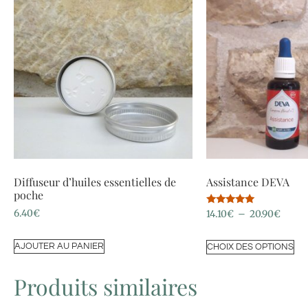
Diffuseur d’huiles essentielles de
Assistance DEVA
poche
Note
6.40
€
14.10
€
–
20.90
€
5.00
sur 5
AJOUTER AU PANIER
CHOIX DES OPTIONS
Produits similaires