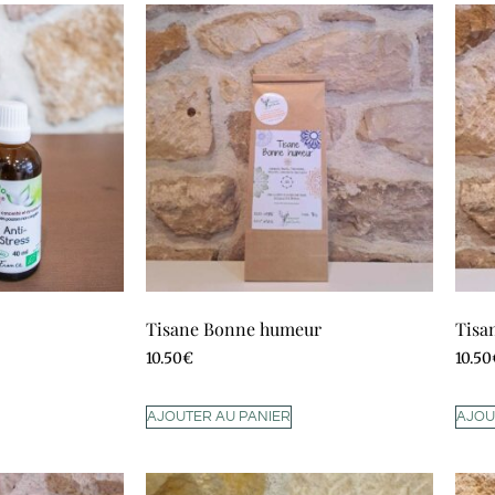
Tisane Bonne humeur
Tisa
10.50
€
10.50
AJOUTER AU PANIER
AJOU