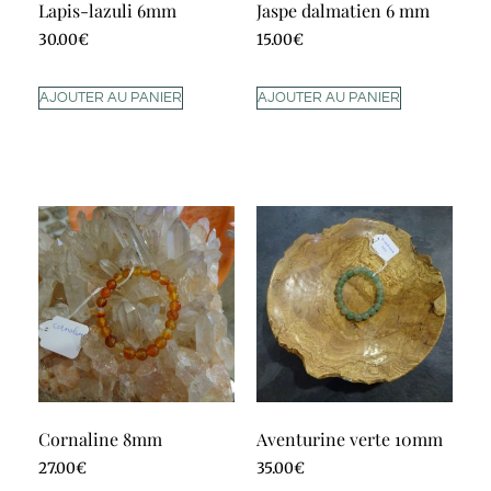
Lapis-lazuli 6mm
Jaspe dalmatien 6 mm
30.00
€
15.00
€
AJOUTER AU PANIER
AJOUTER AU PANIER
Cornaline 8mm
Aventurine verte 10mm
27.00
€
35.00
€