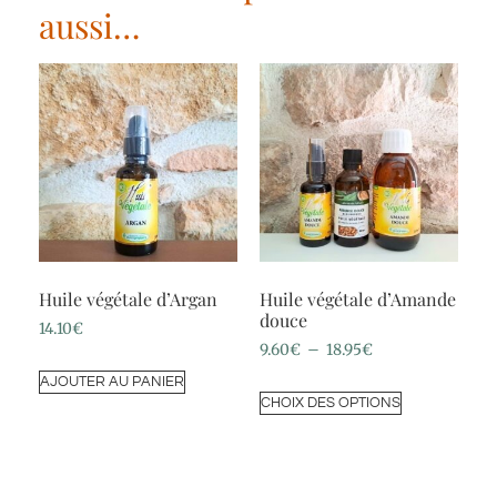
aussi…
Huile végétale d’Argan
Huile végétale d’Amande
douce
14.10
€
9.60
€
–
18.95
€
AJOUTER AU PANIER
CHOIX DES OPTIONS