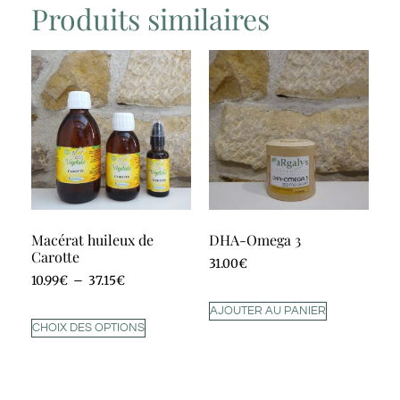
Produits similaires
Macérat huileux de
DHA-Omega 3
Carotte
31.00
€
10.99
€
–
37.15
€
AJOUTER AU PANIER
CHOIX DES OPTIONS