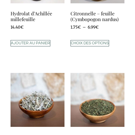
Hydrolat d’Achillée
Citronnelle – feuille
millefeuille
(Cymbopogon nardus)
14.40
€
1.75
€
–
6.99
€
AJOUTER AU PANIER
CHOIX DES OPTIONS