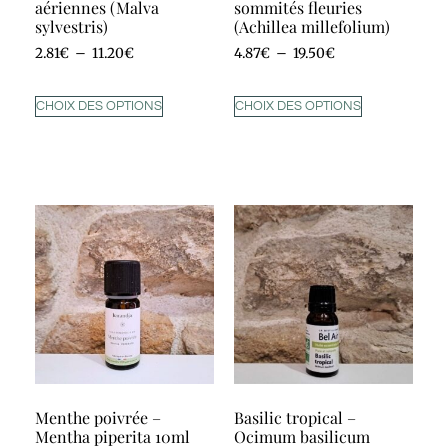
aériennes (Malva
sommités fleuries
sylvestris)
(Achillea millefolium)
2.81
€
–
11.20
€
4.87
€
–
19.50
€
CHOIX DES OPTIONS
CHOIX DES OPTIONS
Menthe poivrée –
Basilic tropical –
Mentha piperita 10ml
Ocimum basilicum