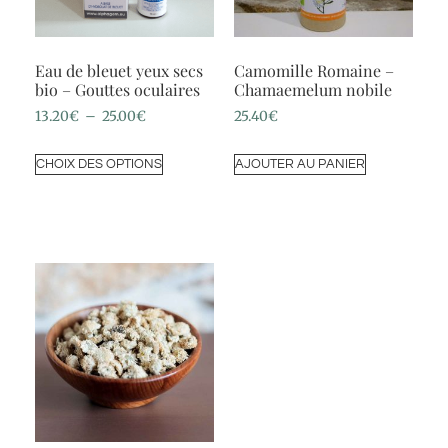
Eau de bleuet yeux secs
Camomille Romaine –
bio – Gouttes oculaires
Chamaemelum nobile
13.20
€
–
25.00
€
25.40
€
CHOIX DES OPTIONS
AJOUTER AU PANIER