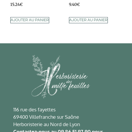
15.24
€
9.40
€
AJOUTER AU PANIER
AJOUTER AU PANIER
116 rue des fayettes
69400 Villefranche sur Saône
Herboristerie au Nord de Lyon
Contactez-nous au
09 86 51 97 90
pour