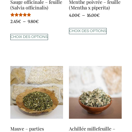
Sauge officinale – feuille
Menthe poivrée – feuille
(Salvia officinalis)
(Mentha x piperita)
4.00
€
–
16.00
€
Note
2.45
€
–
9.80
€
5.00
sur 5
CHOIX DES OPTIONS
CHOIX DES OPTIONS
Mauve – parties
Achillée millefeuille –