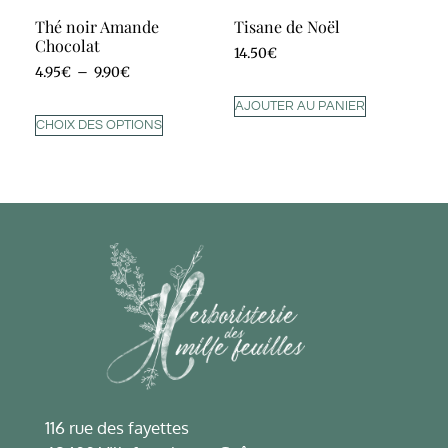
Thé noir Amande
Tisane de Noël
Chocolat
14.50
€
4.95
€
–
9.90
€
AJOUTER AU PANIER
CHOIX DES OPTIONS
116 rue des fayettes