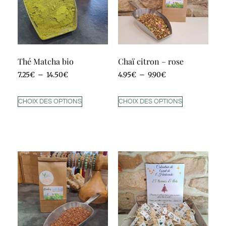
Thé Matcha bio
Chaï citron – rose
7.25
€
–
14.50
€
4.95
€
–
9.90
€
CHOIX DES OPTIONS
CHOIX DES OPTIONS