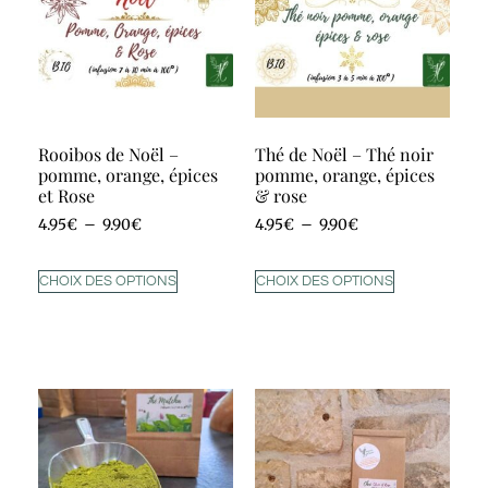
Rooibos de Noël –
Thé de Noël – Thé noir
pomme, orange, épices
pomme, orange, épices
et Rose
& rose
4.95
€
–
9.90
€
4.95
€
–
9.90
€
CHOIX DES OPTIONS
CHOIX DES OPTIONS