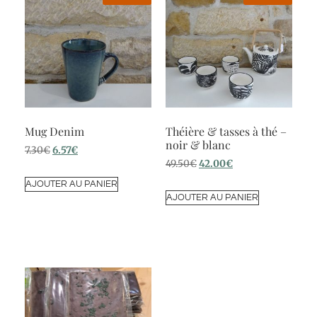
Mug Denim
Théière & tasses à thé –
noir & blanc
7.30
€
6.57
€
49.50
€
42.00
€
AJOUTER AU PANIER
AJOUTER AU PANIER