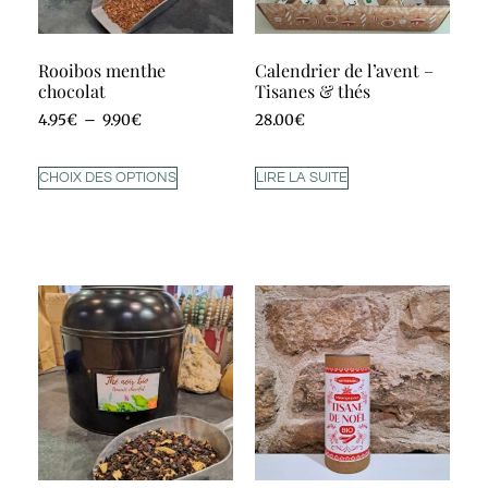
Rooibos menthe
Calendrier de l’avent –
chocolat
Tisanes & thés
4.95
€
–
9.90
€
28.00
€
CHOIX DES OPTIONS
LIRE LA SUITE