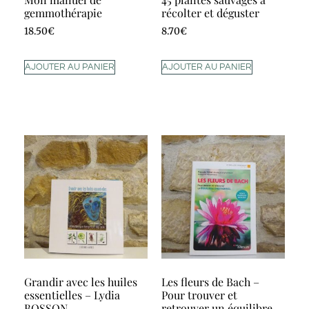
gemmothérapie
récolter et déguster
18.50
€
8.70
€
AJOUTER AU PANIER
AJOUTER AU PANIER
Grandir avec les huiles
Les fleurs de Bach –
essentielles – Lydia
Pour trouver et
BOSSON
retrouver un équilibre