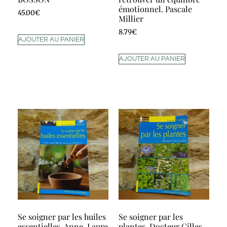
émotionnel. Pascale
45.00
€
Millier
8.79
€
AJOUTER AU PANIER
AJOUTER AU PANIER
Se soigner par les huiles
Se soigner par les
essentielles. Anne-Laure
plantes. Docteur Gilles