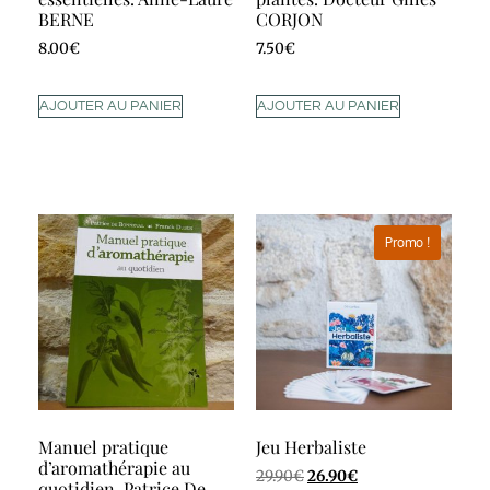
BERNE
CORJON
8.00
€
7.50
€
AJOUTER AU PANIER
AJOUTER AU PANIER
Promo !
Manuel pratique
Jeu Herbaliste
d’aromathérapie au
29.90
€
26.90
€
quotidien. Patrice De