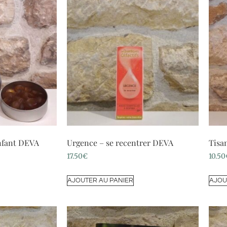
fant DEVA
Urgence – se recentrer DEVA
Tisa
17.50
€
10.50
AJOUTER AU PANIER
AJOU