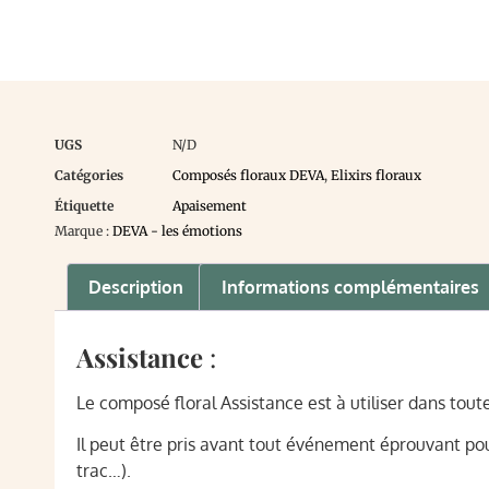
UGS
N/D
Catégories
Composés floraux DEVA
,
Elixirs floraux
Étiquette
Apaisement
Marque :
DEVA - les émotions
Description
Informations complémentaires
Assistance
:
Le composé floral Assistance est à utiliser dans tout
Il peut être pris avant tout événement éprouvant po
trac…).