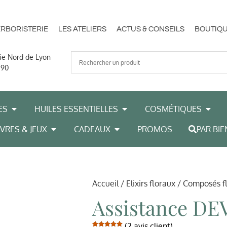
ERBORISTERIE
LES ATELIERS
ACTUS & CONSEILS
BOUTIQU
ie Nord de Lyon
 90
ES
HUILES ESSENTIELLES
COSMÉTIQUES
IVRES & JEUX
CADEAUX
PROMOS
PAR BIE
Accueil
/
Elixirs floraux
/
Composés f
Assistance DE
(
2
avis client)