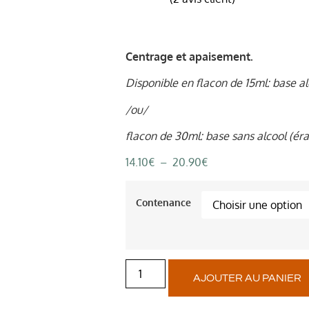
Noté
2
5.00
sur 5
basé sur
notations
client
Centrage et apaisement.
Disponible en flacon de 15ml:
base al
/
ou/
flacon de 30ml: base sans alcool (éra
14.10
€
–
20.90
€
Contenance
AJOUTER AU PANIER