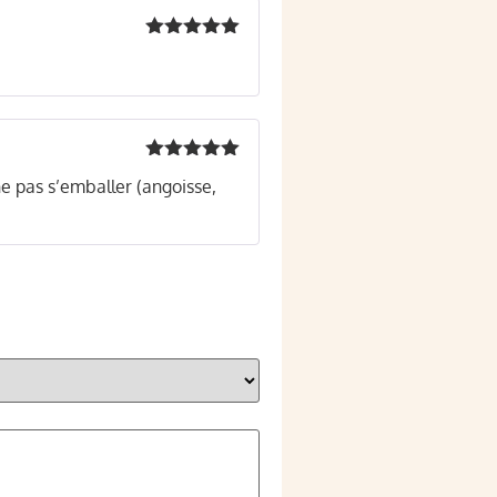
Note
5
sur
5
Note
5
sur
e pas s’emballer (angoisse,
5